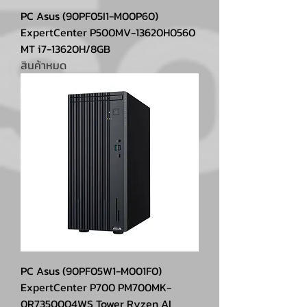
PC Asus (90PF05I1-M00P60)
ExpertCenter P500MV-13620H0560
MT i7-13620H/8GB
สินค้าหมด
PC Asus (90PF05W1-M001F0)
ExpertCenter P700 PM700MK-
0R7350004WS Tower Ryzen AI