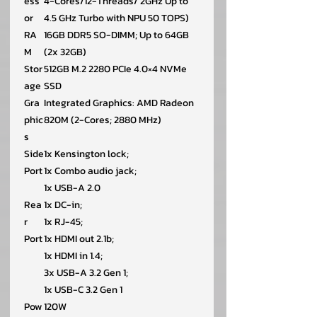
ess
4-Cores/12-Threads/ 2GHz Up to
or
4.5 GHz Turbo with NPU 50 TOPS)
RA
16GB DDR5 SO-DIMM; Up to 64GB
M
(2x 32GB)
Stor
512GB M.2 2280 PCIe 4.0×4 NVMe
age
SSD
Gra
Integrated Graphics: AMD Radeon
phic
820M (2-Cores; 2880 MHz)
s
Side
1x Kensington lock;
Port
1x Combo audio jack;
1x USB-A 2.0
Rea
1x DC-in;
r
1x RJ-45;
Port
1x HDMI out 2.1b;
1x HDMI in 1.4;
3x USB-A 3.2 Gen 1;
1x USB-C 3.2 Gen 1
Pow
120W