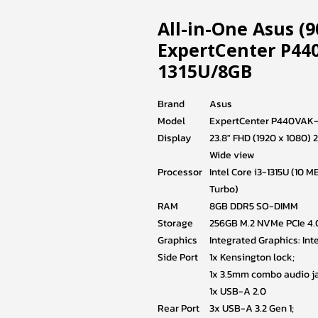
All-in-One Asus 
ExpertCenter P44
1315U/8GB
Brand
Asus
Model
ExpertCenter P440VAK
Display
23.8″ FHD (1920 x 1080) 
Wide view
Processor
Intel Core i3-1315U (10
Turbo)
RAM
8GB DDR5 SO-DIMM
Storage
256GB M.2 NVMe PCIe 4.
Graphics
Integrated Graphics: Int
Side Port
1x Kensington lock;
1x 3.5mm combo audio j
1x USB-A 2.0
Rear Port
3x USB-A 3.2 Gen 1;