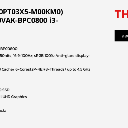
TH
(90PT03X5-M00KM0)
0VAK-BPC0800 i3-
สอบ
-BPC0800
250nits; 16:9; 100Hz; sRGB:100%; Anti-glare display;
 MB Cache/ 6-Cores(2P-4E)/8-Threads/ up to 4.5 GHz
0 SSD
el UHD Graphics
ack;