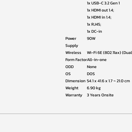
1x USB-C 3.2 Gen 1
1x HDMI out 1.4;
1x HDMI in 1.4;
1x RJ45;
1x DC-in
Power
90W
Supply
Wireless
Wi-Fi 6E (802.11ax) (Dua
Form Factor
All-in-one
ODD
None
OS
DOS
Dimension
54.1 x 41.6 x 1.7 ~ 21.0 cm
Weight
6.90 kg
Warranty
3 Years Onsite