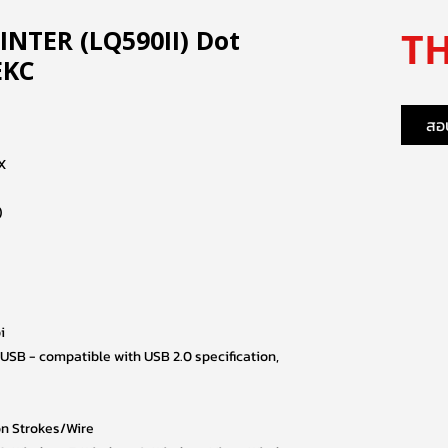
TH
RINTER (LQ590II) Dot
EKC
สอบ
X
)
i
SB - compatible with USB 2.0 specification,
on Strokes/Wire