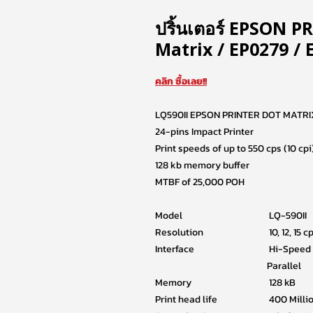
ปริ้นเตอร์ EPSON P
Matrix / EP0279 / 
คลิก ซื้อเลย!!
LQ590II EPSON PRINTER DOT MATRI
24-pins Impact Printer
Print speeds of up to 550 cps (10 cpi
128 kb memory buffer
MTBF of 25,000 POH
Model
LQ-590II
Resolution
10, 12, 15 cp
Interface
Hi-Speed U
Parallel
Memory
128 kB
Print head life
400 Milli