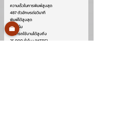
ความเร็วในการพิมพ์สูงสุด
487 ตัวอักษรต่อวินาที
พิมพ์ได้สูงสุด
7 ฟอร์ม
สามารถใช้งานได้สูงถึง
25,000 ชั่วโมง (
MTBF)
รองรับการเชื่อมต่อ
USB
2.0
Bi-directional Parallel
Dimension
176.6 x 612 x 375mm
สอบถามเพิ่มเติม
02-107-0546 หรือ 02-107-0547