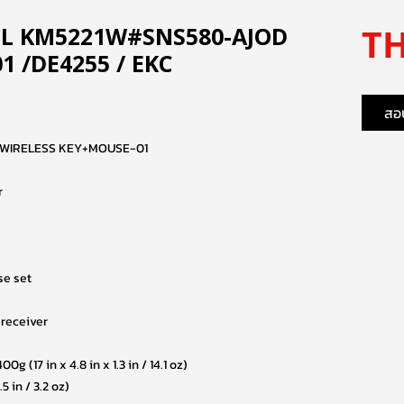
TH
 DELL KM5221W#SNS580-AJOD
 /DE4255 / EKC
สอบ
 WIRELESS KEY+MOUSE-01
r
se set
 receiver
g (17 in x 4.8 in x 1.3 in / 14.1 oz)
5 in / 3.2 oz)