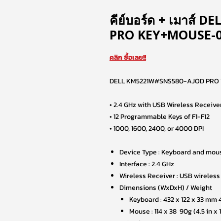
คีย์บอร์ด + เมาส์
PRO KEY+MOUSE-01
คลิก ซื้อเลย!!
DELL KM5221W#SNS580-AJOD PRO
• 2.4 GHz with USB Wireless Receive
• 12 Programmable Keys of F1-F12
• 1000, 1600, 2400, or 4000 DPI
Device Type : Keyboard and mou
Interface : 2.4 GHz
Wireless Receiver : USB wireless
Dimensions (WxDxH) / Weight
Keyboard : 432 x 122 x 33 mm 400
Mouse : 114 x 38 90g (4.5 in x 1.