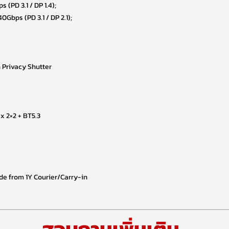
 (PD 3.1 / DP 1.4);
0Gbps (PD 3.1 / DP 2.1);
 Privacy Shutter
ax 2×2 + BT5.3
e from 1Y Courier/Carry-in