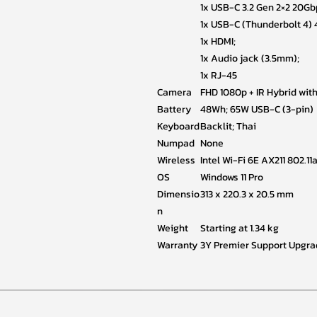
1x USB-C 3.2 Gen 2×2 20Gbps
1x USB-C (Thunderbolt 4) 4
1x HDMI;
1x Audio jack (3.5mm);
1x RJ-45
Camera
FHD 1080p + IR Hybrid with
Battery
48Wh; 65W USB-C (3-pin)
Keyboard
Backlit; Thai
Numpad
None
Wireless
Intel Wi-Fi 6E AX211 802.11
OS
Windows 11 Pro
Dimensio
313 x 220.3 x 20.5 mm
n
Weight
Starting at 1.34 kg
Warranty
3Y Premier Support Upgrad