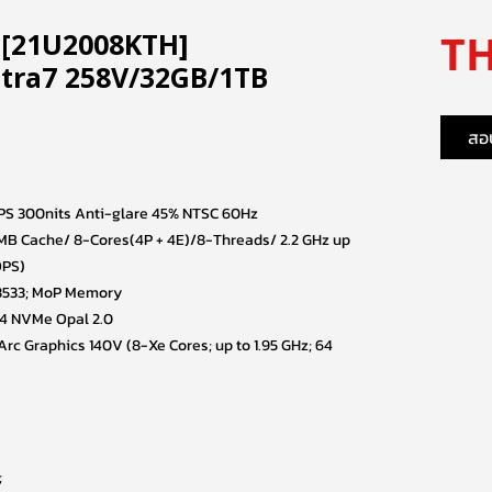
TH
 [21U2008KTH]
tra7 258V/32GB/1TB
สอบ
IPS 300nits Anti-glare 45% NTSC 60Hz
12 MB Cache/ 8-Cores(4P + 4E)/8-Threads/ 2.2 GHz up
OPS)
8533; MoP Memory
×4 NVMe Opal 2.0
 Arc Graphics 140V (8-Xe Cores; up to 1.95 GHz; 64
;