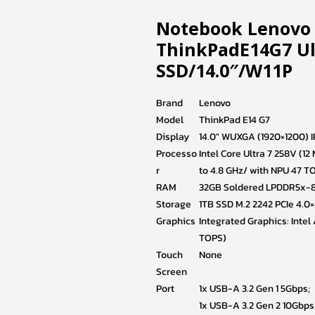
Notebook Lenovo
ThinkPadE14G7 Ul
SSD/14.0″/W11P
Brand
Lenovo
Model
ThinkPad E14 G7
Display
14.0″ WUXGA (1920×1200) 
Processo
Intel Core Ultra 7 258V (
r
to 4.8 GHz/ with NPU 47 T
RAM
32GB Soldered LPDDR5x-
Storage
1TB SSD M.2 2242 PCIe 4.0
Graphics
Integrated Graphics: Intel
TOPS)
Touch
None
Screen
Port
1x USB-A 3.2 Gen 1 5Gbps;
1x USB-A 3.2 Gen 2 10Gbps