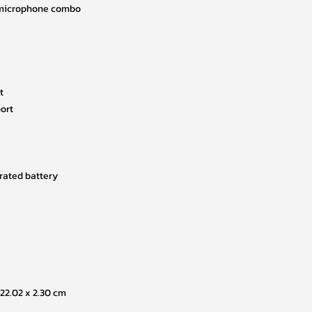
 microphone combo
t
ort
grated battery
x 22.02 x 2.30 cm