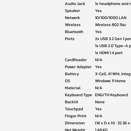
Audio Jack
1x headphone and
Speaker
Yes
Network
10/100/1000 LAN
Wireless
Wireless 802.11ac
Bluetooth
Yes
Ports
2x USB 3.2 Gen 1 por
1x USB 2.0 Type-A p
1x HDMI 1.4 port
CardReader
N/A
Power Adapter
Yes
Battery
3-Cell, 41 WHr, Inte
OS
Windows 11 Home
Material
N/A
Keyboard Type
ENG/TH Keyboard
Backlit
None
Touchpad
Yes
Finger Print
N/A
Dimension
(W x D x H) : 32.36 
Net Weight
1.48 KG