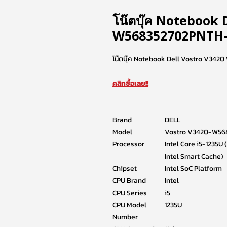
โน๊ตบุ๊ค Notebook 
W568352702PNTH-
โน๊ตบุ๊ค Notebook Dell Vostro V3
คลิกซื้อเลย!!
Brand
DELL
Model
Vostro V3420-W56
Processor
Intel Core i5-1235U
Intel Smart Cache)
Chipset
Intel SoC Platform
CPU Brand
Intel
CPU Series
i5
CPU Model
1235U
Number