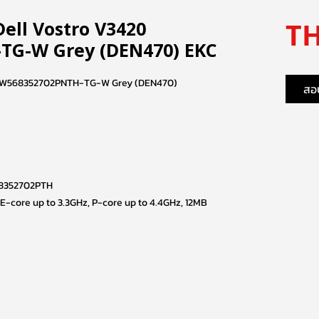
TH
Dell Vostro V3420
TG-W Grey (DEN470) EKC
420 W568352702PNTH-TG-W Grey (DEN470)
สอบ
8352702PTH
 (E-core up to 3.3GHz, P-core up to 4.4GHz, 12MB