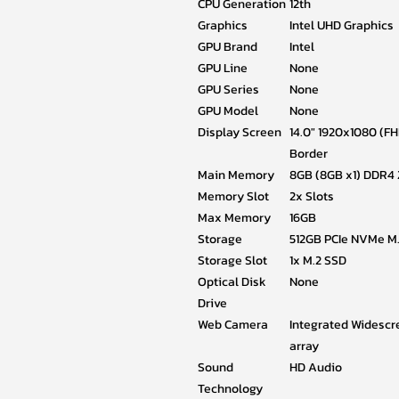
CPU Generation
12th
Graphics
Intel UHD Graphics
GPU Brand
Intel
GPU Line
None
GPU Series
None
GPU Model
None
Display Screen
14.0" 1920x1080 (FH
Border
Main Memory
8GB (8GB x1) DDR4
Memory Slot
2x Slots
Max Memory
16GB
Storage
512GB PCIe NVMe M
Storage Slot
1x M.2 SSD
Optical Disk
None
Drive
Web Camera
Integrated Widescr
array
Sound
HD Audio
Technology