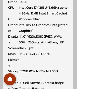
Brand
DELL
CPU
Intel Core i7-1265U (3.6GHz up to
4.8GHz, 12MB Intel Smart Cache)
OS
Windows 11 Pro
Graphi
Intel Iris Xe Graphics (Integrated
cs
Graphics)
Displa
14.0" 1920x1080 (FHD), WVA,
y
60Hz, 250nits, Anti-Glare, LED
Screen
Backlight
Main
16GB (8GB x2) DDR4
Memor
y
Storag
512GB PCIe NVMe M.2 SSD
e
Batter
4-Cell, 58Whr ExpressCharge
y/Pow
Capable Battery
er
Keybo
Single Pointing Backlit Thai
ard
keyboard