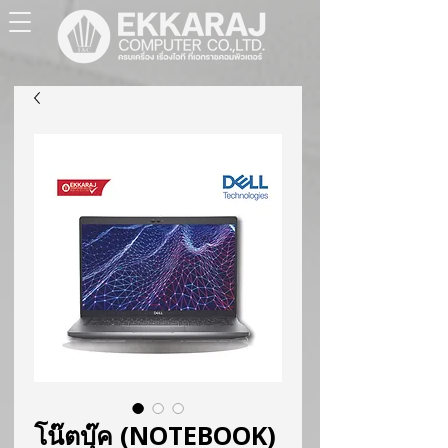
โน๊ตบุ๊ค (NOTEBOOK)