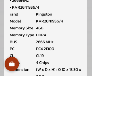
• 2666MHz
• KVR26N19S6/4
rand
Kingston
Model
KVR26N19S6/4
Memory Size
4GB
Memory Type
DDR4
BUS
2666 MHz
PC
PC4 21300
CL
CL19
Chips
4 Chips
Dimension
(W x D x H) : 0.10 x 13.30 x
3.00 cm
Net Weight
0.01 KG
Package
(W x D x H) : 9.00 x 18.00
Dimension
x 1.00 cm
Gross Weight
0.06 KG
Volume
162.00 cm3