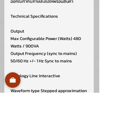
ออกใบกำกับภาษีส่งไปให้พร้อมสินค้า
Technical Specifications
Output
Max Configurable Power (Watts) 480
Watts / 900VA
Output Frequency (sync to mains)
50/60 Hz +/- 1 Hz Sync to mains
Topology Line interactive
Waveform type Stepped approximation
to a sinewave
Transfer Time 6 ms typical : 10 ms
maximum
Surge energy rating 273Joules