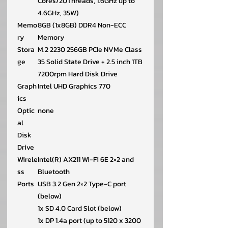
Cores/20Threads, 1.6GHz up to
4.6GHz, 35W)
Memo
8GB (1x8GB) DDR4 Non-ECC
ry
Memory
Stora
M.2 2230 256GB PCIe NVMe Class
ge
35 Solid State Drive + 2.5 inch 1TB
7200rpm Hard Disk Drive
Graph
Intel UHD Graphics 770
ics
Optic
none
al
Disk
Drive
Wirele
Intel(R) AX211 Wi-Fi 6E 2×2 and
ss
Bluetooth
Ports
USB 3.2 Gen 2×2 Type-C port
(below)
1x SD 4.0 Card Slot (below)
1x DP 1.4a port (up to 5120 x 3200