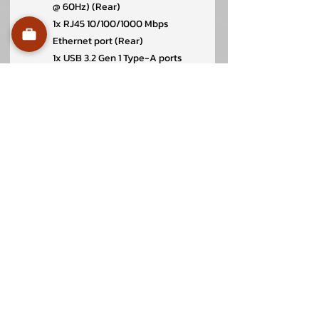
@ 60Hz) (Rear)
1x RJ45 10/100/1000 Mbps
Ethernet port (Rear)
1x USB 3.2 Gen 1 Type-A ports
with Smart Power On (Rear)
1x USB 3.2 Gen 2 Type-A ports
(Rear)
1x Audio line-out port (Rear)
1x Power connector (Rear)
1x USB 3.2 Gen 2 Type-A port with
PowerShare (Side)
1x Universal audio port (Side)
Came
FHD camera
ra
OS
Windows 11 Pro, English