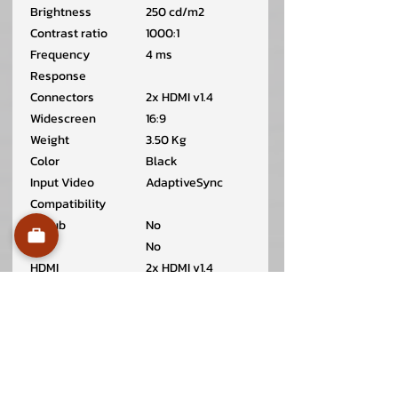
Brightness
250 cd/m2
Contrast ratio
1000:1
Frequency
4 ms
Response
Connectors
2x HDMI v1.4
Widescreen
16:9
Weight
3.50 Kg
Color
Black
Input Video
AdaptiveSync
Compatibility
D-Sub
No
DVI
No
HDMI
2x HDMI v1.4
Display Port
No
LED Backlight
IPS
Power Supply
100-240 Vac, 50-
60 Hz
Power Consumption
23 W
Dimensions W x D x
61.28 x 18.3 x 45.64