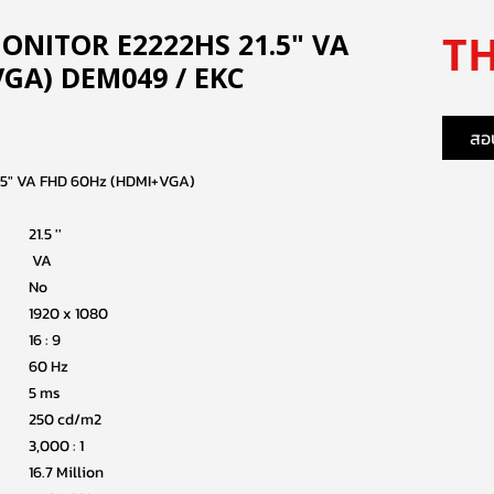
TH
MONITOR E2222HS 21.5" VA
GA) DEM049 / EKC
สอบ
5" VA FHD 60Hz (HDMI+VGA)
21.5 ''
VA
No
1920 x 1080
16 : 9
60 Hz
5 ms
250 cd/m2
3,000 : 1
16.7 Million