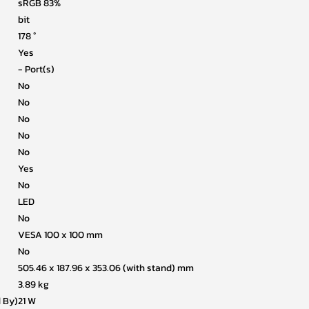
sRGB 83%
bit
178 °
Yes
- Port(s)
No
No
No
No
No
Yes
No
LED
No
VESA 100 x 100 mm
No
505.46 x 187.96 x 353.06 (with stand) mm
3.89 kg
 By)
21 W