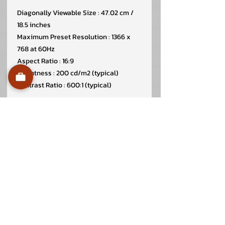
Diagonally Viewable Size : 47.02 cm /
18.5 inches
Maximum Preset Resolution : 1366 x
768 at 60Hz
Aspect Ratio : 16:9
Brightness : 200 cd/m2 (typical)
Contrast Ratio : 600:1 (typical)
Connectors
1 X VGA
1 X DisplayPort 1.2
Warranty 3 Year
สอบถามเพิ่มเติม