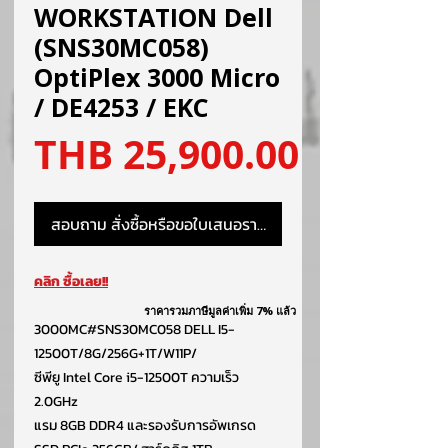
WORKSTATION Dell
(SNS30MC058)
OptiPlex 3000 Micro
/ DE4253 / EKC
ราคา
THB 25,900.00
สอบถาม สั่งซื้อหรือขอใบเสนอราคา
คลิก ซื้อเลย!!
ราคารวมภาษีมูลค่าเพิ่ม 7% แล้ว
3000MC#SNS30MC058 DELL I5-
12500T/8G/256G+1T/W11P/
ซีพียู Intel Core i5-12500T ความเร็ว
2.0GHz
แรม 8GB DDR4 และรองรับการอัพเกรด