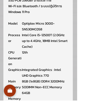
SSD PCIe 256GB/ ฮาร์ดดิส 1TB
Wi-Fi และ Bluetooth / ระบบปฏิบัติการ
Windows 11 Pro
Model
Optiplex Micro 3000-
SNS30MC058
Process
Intel Core i5-12500T (2.0GHz
or
up to 4.4GHz, 18MB Intel Smart
Cache)
CPU
12th
Generati
on
Graphics
Integrated Graphics : Intel
UHD Graphics 770
Main
8GB (1x8GB) DDR4 3200MHz
Memory
SODIMM Non-ECC Memory
Max
64GB
Memory
Storage
256GB PCIe NVMe M.2 2230