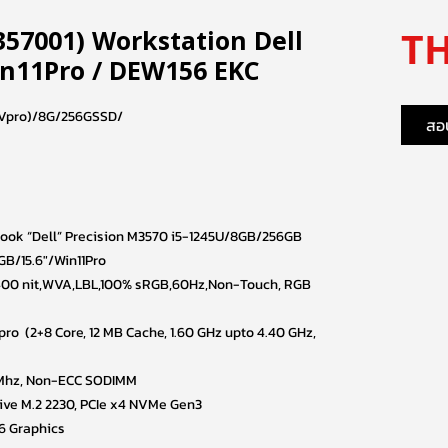
TH
357001) Workstation Dell
in11Pro / DEW156 EKC
Vpro)/8G/256GSSD/
สอบ
ook “Dell” Precision M3570 i5-1245U/8GB/256GB
B/15.6″/Win11Pro
,400 nit,WVA,LBL,100% sRGB,60Hz,Non-Touch, RGB
Vpro (2+8 Core, 12 MB Cache, 1.60 GHz upto 4.40 GHz,
0Mhz, Non-ECC SODIMM
rive M.2 2230, PCIe x4 NVMe Gen3
6 Graphics