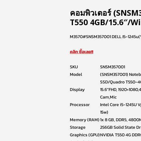
คอมพิวเตอร์ (SNSM
T550 4GB/15.6″/W
M3570#SNSM357001 DELL I5-1245u(
คลิก ซื้อเลย!!
SKU
SNSM357001
Model
(SNSM357001) Noteb
SSD/Quadro T550-4G
Display
15.6″FHD, 1920×1080
Cam,Mic
Processor
Intel Core i5-1245U 
15w)
Memory (RAM)
1x 8 GB, DDR5, 480
Storage
256GB Solid State D
Graphics (GPU)
NVIDIA T550 4G DDR