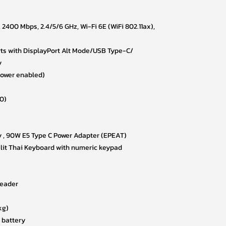
, 2400 Mbps, 2.4/5/6 GHz, Wi-Fi 6E (WiFi 802.11ax),
rts with DisplayPort Alt Mode/USB Type-C/
y
 power enabled)
0)
y , 90W E5 Type C Power Adapter (EPEAT)
klit Thai Keyboard with numeric keypad
reader
 kg)
r battery