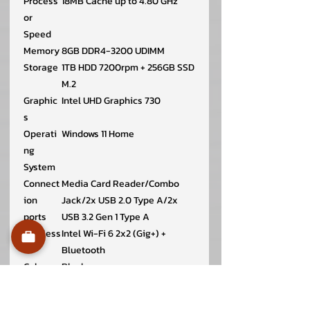
Process
18MB Cache up to 4.80 GHz
or
Speed
Memory
8GB DDR4-3200 UDIMM
Storage
1TB HDD 7200rpm + 256GB SSD
M.2
Graphic
Intel UHD Graphics 730
s
Operati
Windows 11 Home
ng
System
Connect
Media Card Reader/Combo
ion
Jack/2x USB 2.0 Type A/2x
ports
USB 3.2 Gen 1 Type A
Wireless
Intel Wi-Fi 6 2x2 (Gig+) +
Bluetooth
Color
Black
Dimensi
15.39 x 29.21 x 32.44 cm.
ons W x